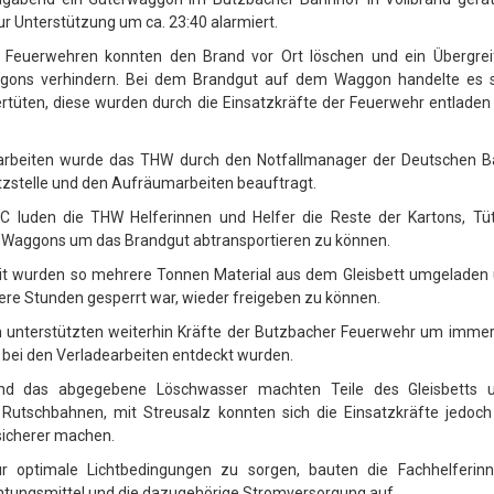
r Unterstützung um ca. 23:40 alarmiert.
r Feuerwehren konnten den Brand vor Ort löschen und ein Übergrei
gons verhindern. Bei dem Brandgut auf dem Waggon handelte es 
rtüten, diese wurden durch die Einsatzkräfte der Feuerwehr entladen
arbeiten wurde das THW durch den Notfallmanager der Deutschen B
zstelle und den Aufräumarbeiten beauftragt.
5°C luden die THW Helferinnen und Helfer die Reste der Kartons, Tü
te Waggons um das Brandgut abtransportieren zu können.
it wurden so mehrere Tonnen Material aus dem Gleisbett umgeladen
re Stunden gesperrt war, wieder freigeben zu können.
unterstützten weiterhin Kräfte der Butzbacher Feuerwehr um immer
 bei den Verladearbeiten entdeckt wurden.
nd das abgegebene Löschwasser machten Teile des Gleisbetts 
Rutschbahnen, mit Streusalz konnten sich die Einsatzkräfte jedoch 
sicherer machen.
 optimale Lichtbedingungen zu sorgen, bauten die Fachhelferin
htungsmittel und die dazugehörige Stromversorgung auf.