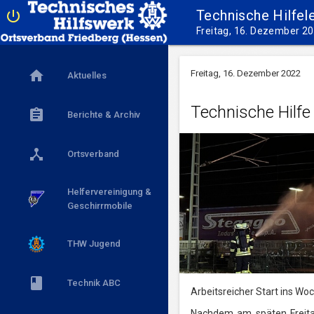
Technische Hilfel

Freitag, 16. Dezember 2

Freitag, 16. Dezember 2022
Aktuelles
Technische Hilf

Berichte & Archiv

Ortsverband
Helfervereinigung &
x
Geschirrmobile
x
THW Jugend

Technik ABC
Arbeitsreicher Start ins Wo
Nachdem am späten Freita