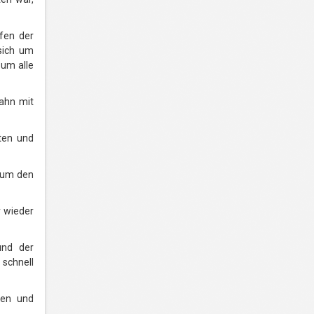
fen der
sich um
 um alle
ahn mit
ten und
 um den
 wieder
und der
schnell
nen und