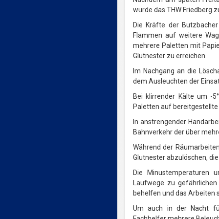
wurde das THW Friedberg zu
Die Kräfte der Butzbache
Flammen auf weitere Wag
mehrere Paletten mit Papie
Glutnester zu erreichen.
Im Nachgang an die Lösch
dem Ausleuchten der Einsat
Bei klirrender Kälte um -
Paletten auf bereitgestell
In anstrengender Handarbe
Bahnverkehr der über mehre
Während der Räumarbeiten 
Glutnester abzulöschen, die
Die Minustemperaturen u
Laufwege zu gefährlichen 
behelfen und das Arbeiten 
Um auch in der Nacht für
Fachhelfer mehrere Beleuc