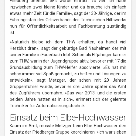
Friedberg beendet. »Es wurde einfach zu viel. Ich habe
inzwischen zwei kleine Kinder und da brauche ich einfach
etwas mehr Zeit für die Familie«, sagt der 33-Jährige, der im
Führungsstab des Ortsverbands des Technischen Hilfswerks
nun für Öffentlichkeitsarbeit und Fachberatung zuständig
ist.
»Natürlich bleibe ich dem THW erhalten, da hängt viel
Herzblut dran«, sagt der gebürtige Bad Nauheimer, der mit
seiner Familie in Fauerbach lebt. Schon als Elfjähriger kam er
zum THW, war in der Jugendgruppe aktiv, bevor er mit 17 die
Grundausbildung zum THW-Helfer absolvierte. »Es hat mir
schon immer viel Spaß gemacht, zu helfen und Lösungen zu
entwickeln«, sagt Metzger, der schon mit 20 Jahren
Gruppenführer wurde, bevor er drei Jahre später das Amt
des Zugführers übernahm. »Das war 2013, und die ersten
beiden Jahre hatten es in sich«, erinnert sich der gelernte
Techniker für Automatisierungstechnik.
Einsatz beim Elbe-Hochwasser
Kaum im Amt, musste Metzger beim Elbe-Hochwasser den
Einsatz der Friedberger Gruppe koordinieren. »Ich war sieben