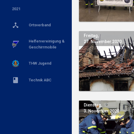
2021

Ortsverband
Freitag,
Helfervereinigung &
27. November 2020
x
Geschirrmobile
x
THW Jugend

Technik ABC
Dienstag,
3. November 2020